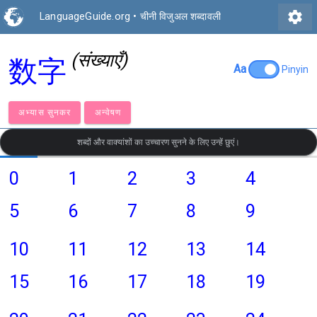
settings
LanguageGuide.org
•
चीनी विजुअल शब्दावली
(संख्याएँ)
数字
Aa
Pinyin
अभ्यास सुनकर
अन्वेषण
शब्दों और वाक्यांशों का उच्चारण सुनने के लिए उन्हें छुएं।
0
1
2
3
4
5
6
7
8
9
10
11
12
13
14
15
16
17
18
19