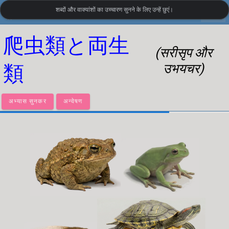
शब्दों और वाक्यांशों का उच्चारण सुनने के लिए उन्हें छुएं।
settings
LanguageGuide.org
•
जापानी विजुअल शब्दावली
爬虫類と両生
(सरीसृप और
उभयचर)
類
अभ्यास सुनकर
अन्वेषण