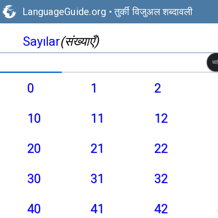
LanguageGuide.org
•
तुर्की विजुअल शब्दावली
Sayılar
(संख्याएँ)
ध्
0
1
2
10
11
12
20
21
22
30
31
32
40
41
42