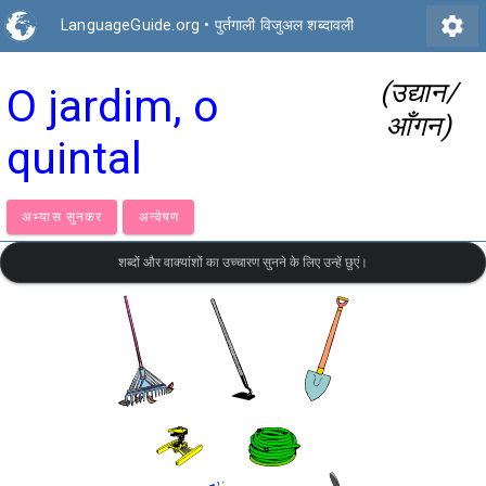
settings
LanguageGuide.org
•
पुर्तगाली विजुअल शब्दावली
(उद्यान/
O jardim, o
आँगन)
quintal
अभ्यास सुनकर
अन्वेषण
शब्दों और वाक्यांशों का उच्चारण सुनने के लिए उन्हें छुएं।