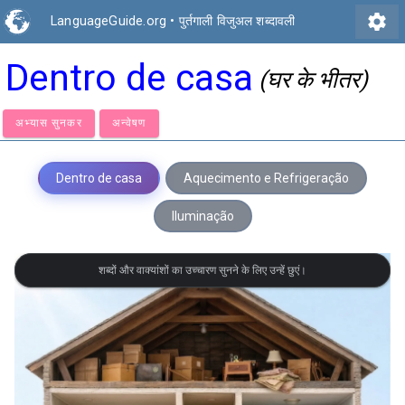
settings
LanguageGuide.org
•
पुर्तगाली विजुअल शब्दावली
Dentro de casa
(घर के भीतर)
अभ्यास सुनकर
अन्वेषण
Dentro de casa
Aquecimento e Refrigeração
Iluminação
शब्दों और वाक्यांशों का उच्चारण सुनने के लिए उन्हें छुएं।