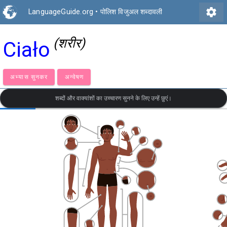
settings
LanguageGuide.org
•
पोलिश विजुअल शब्दावली
(शरीर)
Ciało
अभ्यास सुनकर
अन्वेषण
शब्दों और वाक्यांशों का उच्चारण सुनने के लिए उन्हें छुएं।