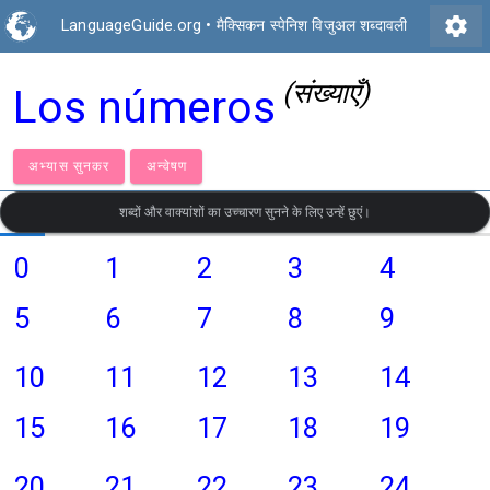
settings
LanguageGuide.org
•
मैक्सिकन स्पेनिश विजुअल शब्दावली
(संख्याएँ)
Los números
अभ्यास सुनकर
अन्वेषण
शब्दों और वाक्यांशों का उच्चारण सुनने के लिए उन्हें छुएं।
0
1
2
3
4
5
6
7
8
9
10
11
12
13
14
15
16
17
18
19
20
21
22
23
24