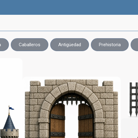
a
Caballeros
Antigüedad
Prehistoria