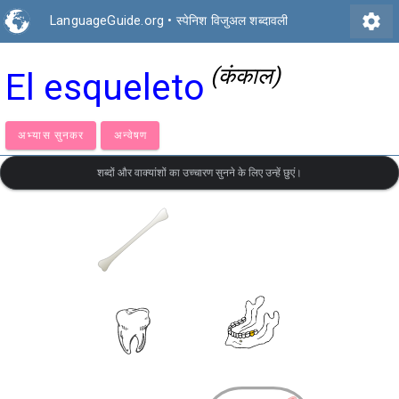
settings
LanguageGuide.org
•
स्पेनिश विजुअल शब्दावली
(कंकाल)
El esqueleto
अभ्यास सुनकर
अन्वेषण
शब्दों और वाक्यांशों का उच्चारण सुनने के लिए उन्हें छुएं।