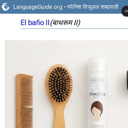
LanguageGuide.org
•
स्पेनिश विजुअल शब्दावली
ध्
(बाथरूम II)
El baño II