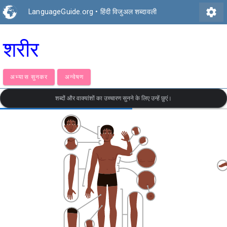
settings
LanguageGuide.org
•
हिंदी विजुअल शब्दावली
शरीर
अभ्यास सुनकर
अन्वेषण
शब्दों और वाक्यांशों का उच्चारण सुनने के लिए उन्हें छुएं।