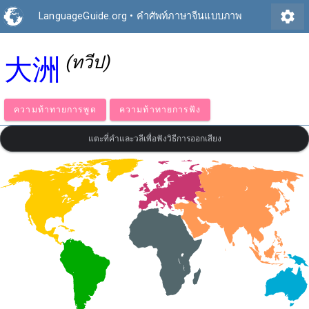
settings
LanguageGuide.org
•
คำศัพท์ภาษาจีนแบบภาพ
(ทวีป)
大洲
ความท้าทายการพูด
ความท้าทายการฟัง
แตะที่คำและวลีเพื่อฟังวิธีการออกเสียง