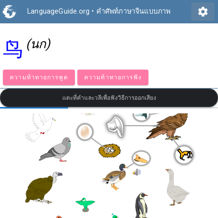
settings
LanguageGuide.org
•
คำศัพท์ภาษาจีนแบบภาพ
(นก)
鸟
ความท้าทายการพูด
ความท้าทายการฟัง
แตะที่คำและวลีเพื่อฟังวิธีการออกเสียง