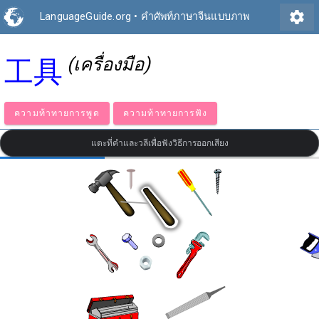
settings
LanguageGuide.org
•
คำศัพท์ภาษาจีนแบบภาพ
(เครื่องมือ)
工具
ความท้าทายการพูด
ความท้าทายการฟัง
แตะที่คำและวลีเพื่อฟังวิธีการออกเสียง