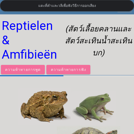
แตะที่คำและวลีเพื่อฟังวิธีการออกเสียง
settings
LanguageGuide.org
•
คำศัพท์ภาษาดัตช์แบบภาพ
Reptielen
(สัตว์เลื้อยคลานและ
&
สัตว์สะเทินน้ำสะเทิน
Amfibieën
บก)
ความท้าทายการพูด
ความท้าทายการฟัง