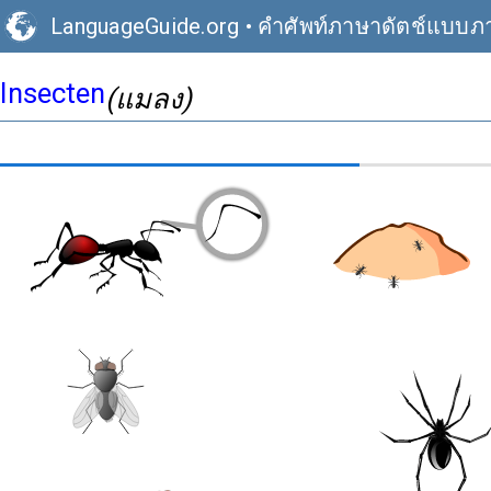
LanguageGuide.org
•
คำศัพท์ภาษาดัตช์แบบภ
Insecten
(แมลง)