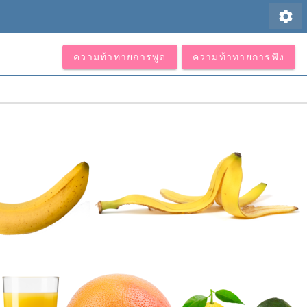
settings
ความท้าทายการพูด
ความท้าทายการฟัง