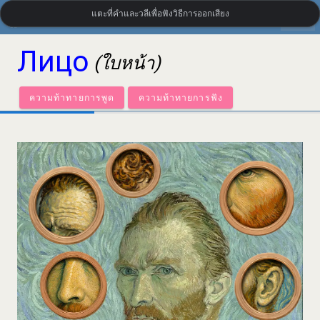
แตะที่คำและวลีเพื่อฟังวิธีการออกเสียง
settings
LanguageGuide.org
•
คำศัพท์ภาษารัสเซียแบบภาพ
Лицо
(ใบหน้า)
ความท้าทายการพูด
ความท้าทายการฟัง