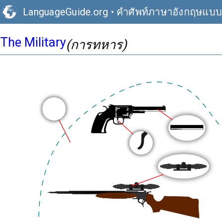
LanguageGuide.org
•
คำศัพท์ภาษาอังกฤษแบ
The Military
(การทหาร)