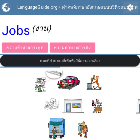
settings
LanguageGuide.org
•
คำศัพท์ภาษาอังกฤษแบบบริติชแบบภาพ
Jobs
(งาน)
ความท้าทายการพูด
ความท้าทายการฟัง
แตะที่คำและวลีเพื่อฟังวิธีการออกเสียง