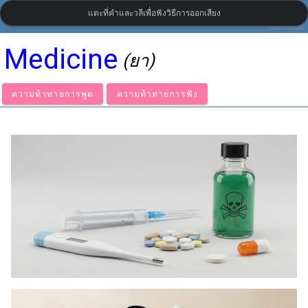
แตะที่คำและวลีเพื่อฟังวิธีการออกเสียง
settings
LanguageGuide.org
•
คำศัพท์ภาษาอังกฤษแบบบริติชแบบภาพ
Medicine
(ยา)
ความท้าทายการพูด
ความท้าทายการฟัง