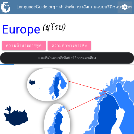
settings
LanguageGuide.org
•
คำศัพท์ภาษาอังกฤษแบบบริติชแบบภาพ
Europe
(ยุโรป)
ความท้าทายการพูด
ความท้าทายการฟัง
แตะที่คำและวลีเพื่อฟังวิธีการออกเสียง