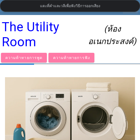
แตะที่คำและวลีเพื่อฟังวิธีการออกเสียง
settings
LanguageGuide.org
•
คำศัพท์ภาษาอังกฤษแบบบริติชแบบภาพ
The Utility
(ห้อง
Room
อเนกประสงค์)
ความท้าทายการพูด
ความท้าทายการฟัง