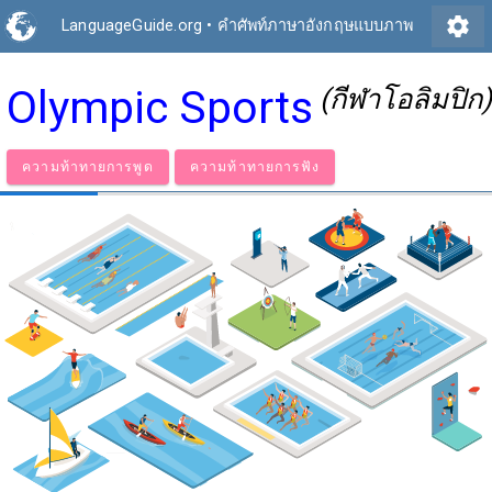
settings
LanguageGuide.org
•
คำศัพท์ภาษาอังกฤษแบบภาพ
Olympic Sports
(กีฬาโอลิมปิก)
ความท้าทายการพูด
ความท้าทายการฟัง