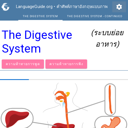
settings
LanguageGuide.org
•
คำศัพท์ภาษาอังกฤษแบบภาพ
THE DIGESTIVE SYSTEM
THE DIGEST
The Digestive
(ระบบย่อย
อาหาร)
System
ความท้าทายการพูด
ความท้าทายการฟัง