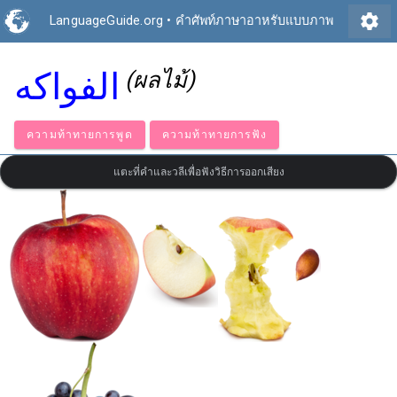
settings
LanguageGuide.org
•
คำศัพท์ภาษาอาหรับแบบภาพ
الفواكه
(ผลไม้)
ความท้าทายการพูด
ความท้าทายการฟัง
แตะที่คำและวลีเพื่อฟังวิธีการออกเสียง