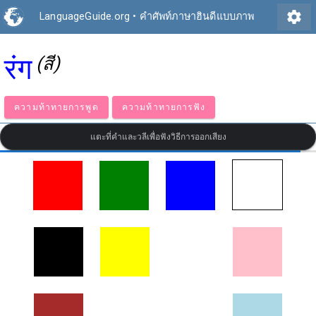
settings
LanguageGuide.org
•
คำศัพท์ภาษาฮินดีแบบภาพ
रंग
(สี)
ความท้าทายการพูด
ความท้าทายการฟัง
แตะที่คำและวลีเพื่อฟังวิธีการออกเสียง