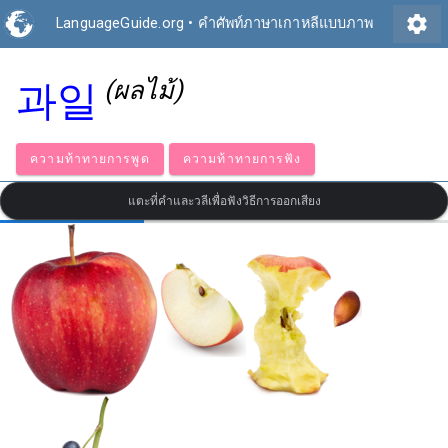
settings
LanguageGuide.org
•
คำศัพท์ภาษาเกาหลีแบบภาพ
(ผลไม้)
과일
ความท้าทายการพูด
ความท้าทายการฟัง
แตะที่คำและวลีเพื่อฟังวิธีการออกเสียง