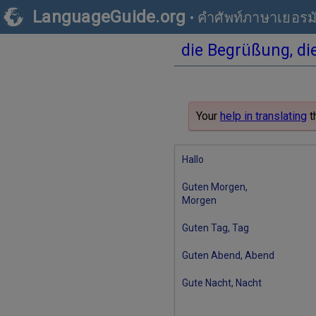
LanguageGuide.org
•
คำศัพท์ภาษาเยอร
die Begrüßung, di
Your
help in translating
t
Hallo
Guten Morgen,
Morgen
Guten Tag, Tag
Guten Abend, Abend
Gute Nacht, Nacht