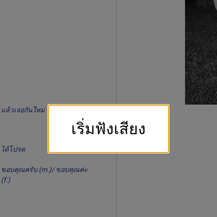
แล้วเจอกันใหม่
เริ่มฟังเสียง
ได้โปรด
ขอบคุณครับ (m.)/ ขอบคุณค่ะ
(f.)