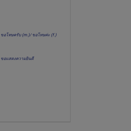
ขอโทษครับ (m.)/ ขอโทษค่ะ (f.)
ขอแสดงความยินดี