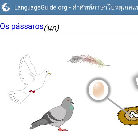
LanguageGuide.org
•
คำศัพท์ภาษาโปรตุเกส
Os pássaros
(นก)