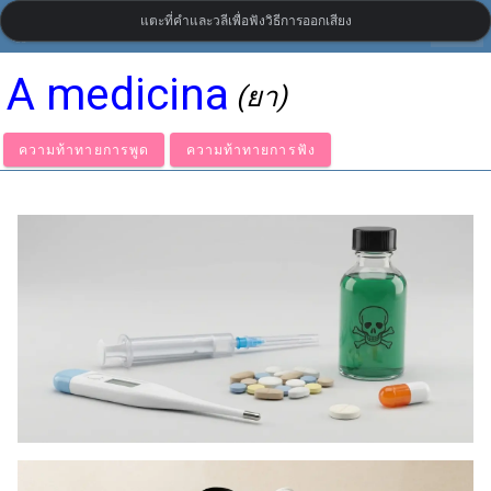
แตะที่คำและวลีเพื่อฟังวิธีการออกเสียง
settings
LanguageGuide.org
•
คำศัพท์ภาษาโปรตุเกสแบบภาพ
A medicina
(ยา)
ความท้าทายการพูด
ความท้าทายการฟัง