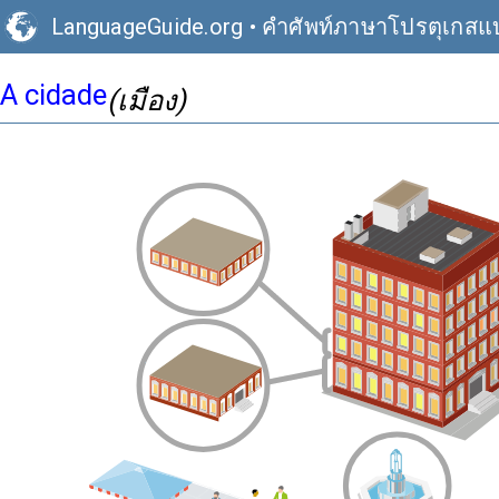
LanguageGuide.org
•
คำศัพท์ภาษาโปรตุเกส
A cidade
(เมือง)