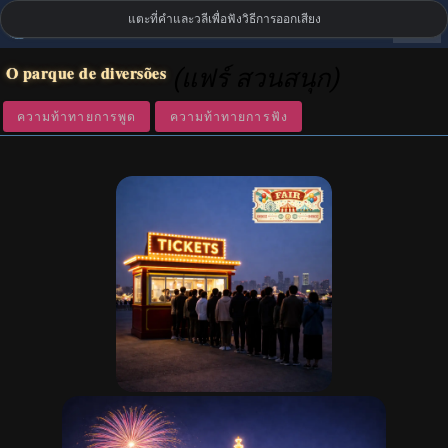
แตะที่คำและวลีเพื่อฟังวิธีการออกเสียง
settings
LanguageGuide.org
•
คำศัพท์ภาษาโปรตุเกสแบบภาพ
O parque de diversões
(แฟร์ สวนสนุก)
ความท้าทายการพูด
ความท้าทายการฟัง