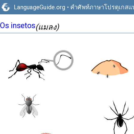
LanguageGuide.org
•
คำศัพท์ภาษาโปรตุเกส
Os insetos
(แมลง)