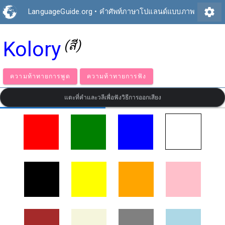
settings
LanguageGuide.org
•
คำศัพท์ภาษาโปแลนด์แบบภาพ
Kolory
(สี)
ความท้าทายการพูด
ความท้าทายการฟัง
แตะที่คำและวลีเพื่อฟังวิธีการออกเสียง