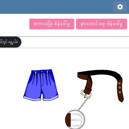
settings
စကားပြော စိန်ခေါ်မှု
နားထောင်ရေး စိန်ခေါ်မှု
တွင် ရွှေ့ပါ။