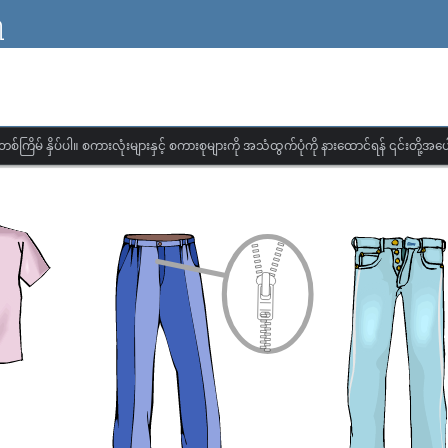
ရ
တစ်ကြိမ် နှိပ်ပါ။ စကားလုံးများနှင့် စကားစုများကို အသံထွက်ပုံကို နားထောင်ရန် ၎င်းတို့အပေါ်