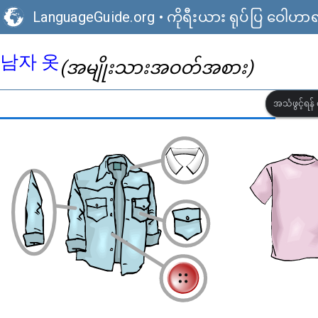
LanguageGuide.org
•
ကိုရီးယား ရုပ်ပြ ဝေါဟာ
남자 옷
(အမျိုးသားအဝတ်အစား)
အသံဖွင့်ရန် 