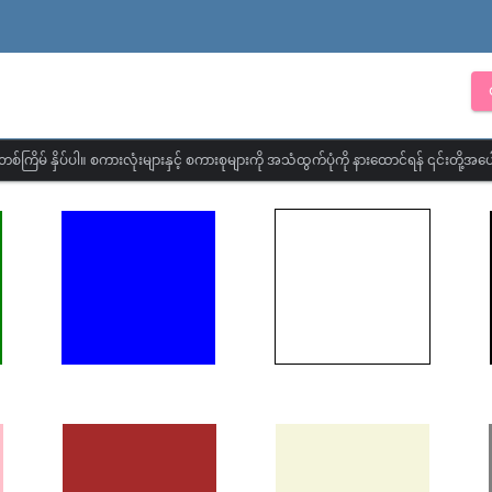
တစ်ကြိမ် နှိပ်ပါ။ စကားလုံးများနှင့် စကားစုများကို အသံထွက်ပုံကို နားထောင်ရန် ၎င်းတို့အပေါ်