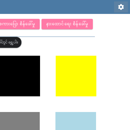
settings
စကားပြော စိန်ခေါ်မှု
နားထောင်ရေး စိန်ခေါ်မှု
တွင် ရွှေ့ပါ။