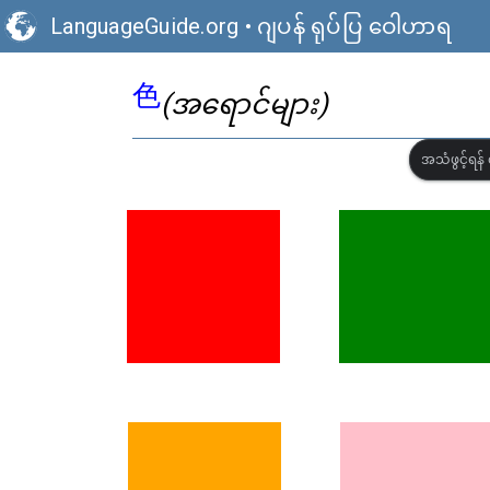
LanguageGuide.org
•
ဂျပန် ရုပ်ပြ ဝေါဟာရ
色
(အရောင်များ)
အသံဖွင့်ရန် 