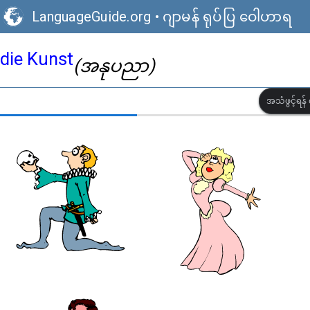
LanguageGuide.org
•
ဂျာမန် ရုပ်ပြ ဝေါဟာရ
die Kunst
(အနုပညာ)
အသံဖွင့်ရန် 