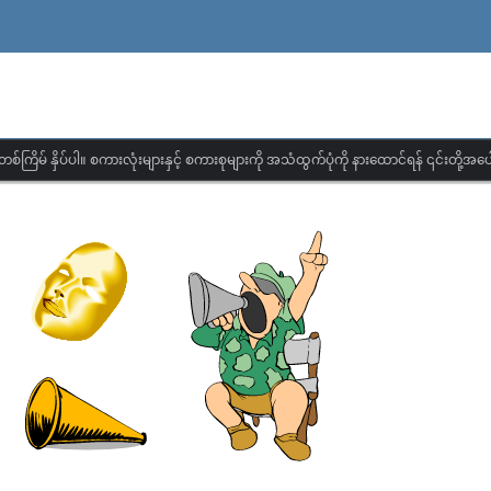
တစ်ကြိမ် နှိပ်ပါ။ စကားလုံးများနှင့် စကားစုများကို အသံထွက်ပုံကို နားထောင်ရန် ၎င်းတို့အပေါ်