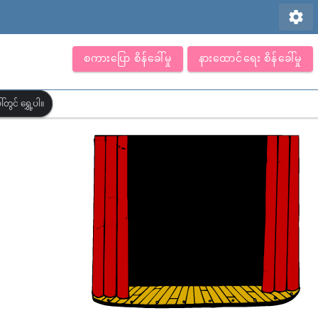
settings
စကားပြော စိန်ခေါ်မှု
နားထောင်ရေး စိန်ခေါ်မှု
တွင် ရွှေ့ပါ။