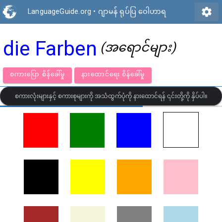
settings
LanguageGuide.org
•
ဂျာမန် ရုပ်ပြ ဝေါဟာရ
die Farben
(အရောင်များ)
စကားပြော စိန်ခေါ်မှု
နားထောင်ရေး စိန်ခေါ်မှု
စကားလုံးများနှင့် စကားစုများကို အသံထွက်ပုံကို နားထောင်ရန် ၎င်းတို့ကို နှိပ်ပါ။