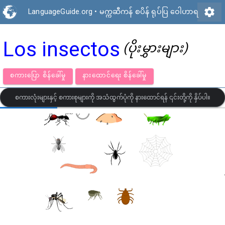
settings
LanguageGuide.org
•
မက္ကဆီကန် စပိန် ရုပ်ပြ ဝေါဟာရ
Los insectos
(ပိုးမွှားများ)
စကားပြော စိန်ခေါ်မှု
နားထောင်ရေး စိန်ခေါ်မှု
စကားလုံးများနှင့် စကားစုများကို အသံထွက်ပုံကို နားထောင်ရန် ၎င်းတို့ကို နှိပ်ပါ။