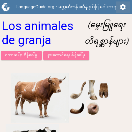
settings
LanguageGuide.org
•
မက္ကဆီကန် စပိန် ရုပ်ပြ ဝေါဟာရ
Los animales
(မွေးမြူရေး
de granja
တိရစ္ဆာန်များ)
စကားပြော စိန်ခေါ်မှု
နားထောင်ရေး စိန်ခေါ်မှု