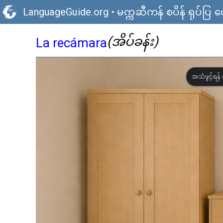
LanguageGuide.org
•
မက္ကဆီကန် စပိန် ရုပ်ပြ
(အိပ်ခန်း)
La recámara
အသံဖွင့်ရန် 