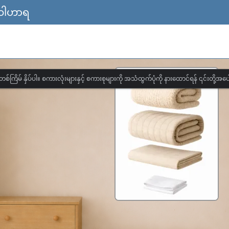
 ဝေါဟာရ
တစ်ကြိမ် နှိပ်ပါ။ စကားလုံးများနှင့် စကားစုများကို အသံထွက်ပုံကို နားထောင်ရန် ၎င်းတို့အပေါ်