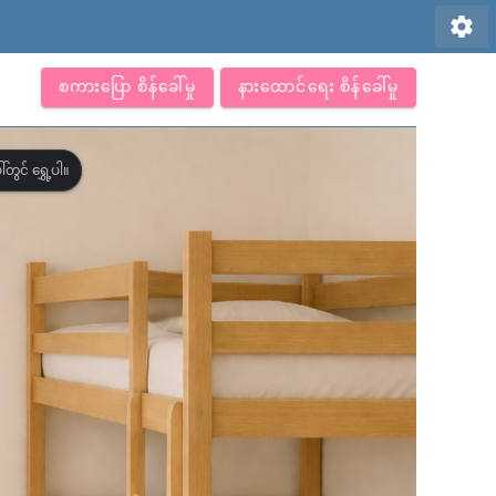
settings
စကားပြော စိန်ခေါ်မှု
နားထောင်ရေး စိန်ခေါ်မှု
တွင် ရွှေ့ပါ။