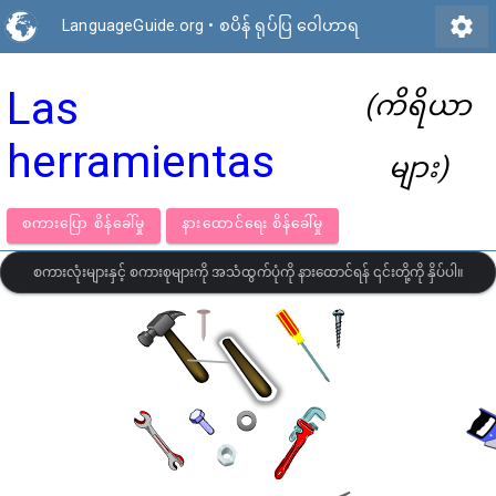
settings
LanguageGuide.org
•
စပိန် ရုပ်ပြ ဝေါဟာရ
Las
(ကိရိယာ
herramientas
များ)
စကားပြော စိန်ခေါ်မှု
နားထောင်ရေး စိန်ခေါ်မှု
စကားလုံးများနှင့် စကားစုများကို အသံထွက်ပုံကို နားထောင်ရန် ၎င်းတို့ကို နှိပ်ပါ။