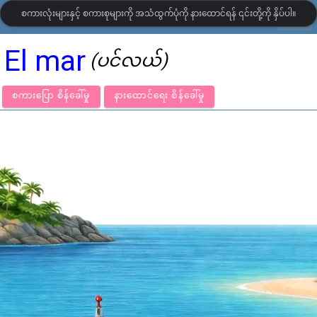
စကားလုံးများနှင့် စကားစုများကို အသံထွက်ပုံကို နားထောင်ရန် ၎င်းတို့ကို နှိပ်ပါ။
settings
LanguageGuide.org
•
စပိန် ရုပ်ပြ ဝေါဟာရ
El mar
(ပင်လယ်)
စကားပြော စိန်ခေါ်မှု
နားထောင်ရေး စိန်ခေါ်မှု