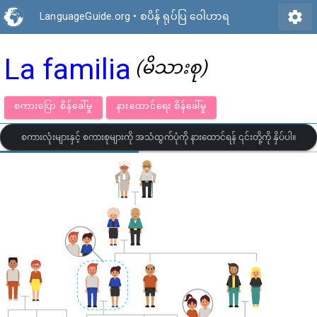
settings
LanguageGuide.org
•
စပိန် ရုပ်ပြ ဝေါဟာရ
La familia
(မိသားစု)
စကားပြော စိန်ခေါ်မှု
နားထောင်ရေး စိန်ခေါ်မှု
စကားလုံးများနှင့် စကားစုများကို အသံထွက်ပုံကို နားထောင်ရန် ၎င်းတို့ကို နှိပ်ပါ။