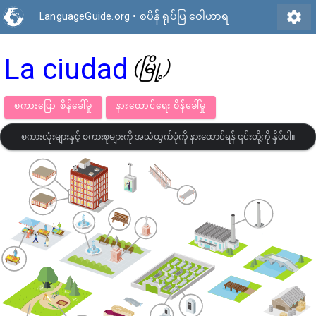
settings
LanguageGuide.org
•
စပိန် ရုပ်ပြ ဝေါဟာရ
La ciudad
(မြို့)
စကားပြော စိန်ခေါ်မှု
နားထောင်ရေး စိန်ခေါ်မှု
စကားလုံးများနှင့် စကားစုများကို အသံထွက်ပုံကို နားထောင်ရန် ၎င်းတို့ကို နှိပ်ပါ။