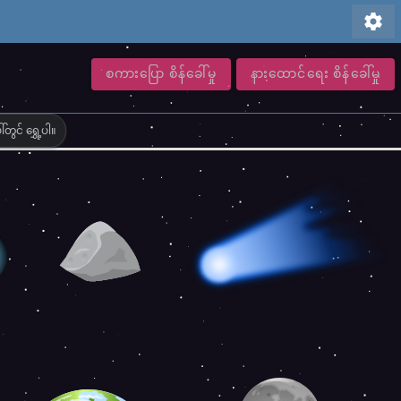
settings
စကားပြော စိန်ခေါ်မှု
နားထောင်ရေး စိန်ခေါ်မှု
တွင် ရွှေ့ပါ။