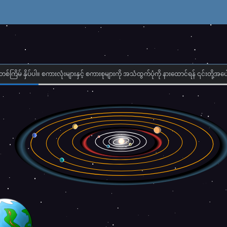
တစ်ကြိမ် နှိပ်ပါ။ စကားလုံးများနှင့် စကားစုများကို အသံထွက်ပုံကို နားထောင်ရန် ၎င်းတို့အပေါ်