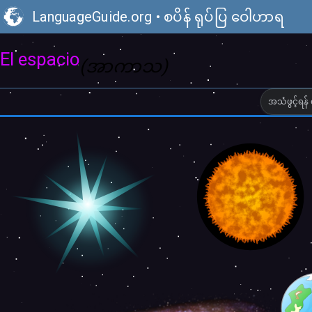
LanguageGuide.org
•
စပိန် ရုပ်ပြ ဝေါဟာရ
El espacio
(အာကာသ)
အသံဖွင့်ရန် 