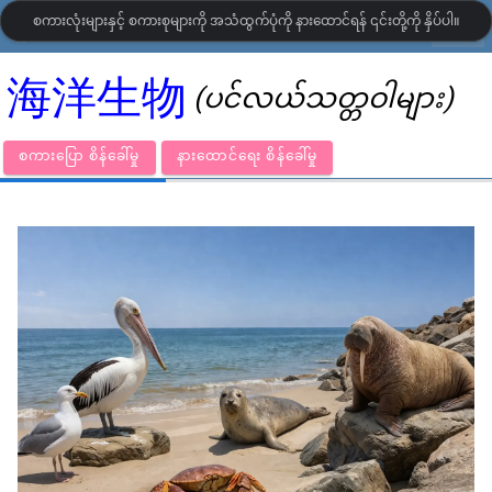
စကားလုံးများနှင့် စကားစုများကို အသံထွက်ပုံကို နားထောင်ရန် ၎င်းတို့ကို နှိပ်ပါ။
settings
LanguageGuide.org
•
တရုတ် ရုပ်ပြ ဝေါဟာရ
海洋生物
(ပင်လယ်သတ္တဝါများ)
စကားပြော စိန်ခေါ်မှု
နားထောင်ရေး စိန်ခေါ်မှု