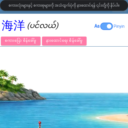
စကားလုံးများနှင့် စကားစုများကို အသံထွက်ပုံကို နားထောင်ရန် ၎င်းတို့ကို နှိပ်ပါ။
settings
LanguageGuide.org
•
တရုတ် ရုပ်ပြ ဝေါဟာရ
海洋
(ပင်လယ်)
Aa
Pinyin
စကားပြော စိန်ခေါ်မှု
နားထောင်ရေး စိန်ခေါ်မှု