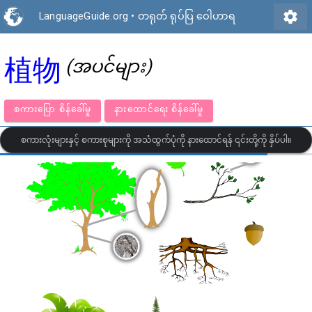
settings
LanguageGuide.org
•
တရုတ် ရုပ်ပြ ဝေါဟာရ
植物
(အပင်များ)
စကားပြော စိန်ခေါ်မှု
နားထောင်ရေး စိန်ခေါ်မှု
စကားလုံးများနှင့် စကားစုများကို အသံထွက်ပုံကို နားထောင်ရန် ၎င်းတို့ကို နှိပ်ပါ။